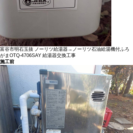
富谷市明石玉抜 ノーリツ給湯器→ノーリツ石油給湯機付ふろ
がまOTQ-4706SAY 給湯器交換工事
施工前