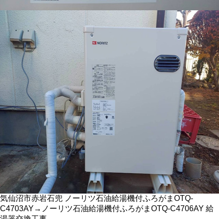
気仙沼市赤岩石兜 ノーリツ石油給湯機付ふろがまOTQ-
C4703AY→ノーリツ石油給湯機付ふろがまOTQ-C4706AY 給
湯器交換工事