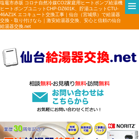
塩竈市赤坂 コロナ自然冷媒CO2家庭用ヒートポンプ給湯機
ヒートポンプユニットCHP-DZ601K、貯湯ユニットCTU-
46AZ1K エコキュート交換工事｜仙台（宮城県）で給湯器
交換・取り付けなら｜激安給湯器交換、安心と信頼の仙台
給湯器交換.net