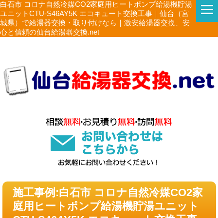
白石市 コロナ自然冷媒CO2家庭用ヒートポンプ給湯機貯湯
ユニットCTU-S46AY5K エコキュート交換工事｜仙台（宮
城県）で給湯器交換・取り付けなら｜激安給湯器交換、安
心と信頼の仙台給湯器交換.net
施工事例:白石市 コロナ自然冷媒CO2家
庭用ヒートポンプ給湯機貯湯ユニット