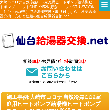
大崎市コロナ自然冷媒CO2家庭用ヒートポンプ給湯機ヒー
トポンプユニットCHP-Y452K,貯湯ユニットCTU-37AY3K
｜仙台（宮城県）で給湯器交換・取り付けなら｜激安給湯
器交換、安心と信頼の仙台給湯器交換.net
施工事例:大崎市コロナ自然冷媒CO2家
庭用ヒートポンプ給湯機ヒートポンプ