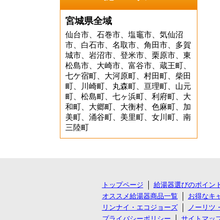
宮城県全域
仙台市、石巻市、塩竈市、気仙沼
市、白石市、名取市、角田市、多賀
城市、岩沼市、登米市、栗原市、東
松島市、大崎市、富谷市、蔵王町、
七ケ宿町、大河原町、村田町、柴田
町、川崎町、丸森町、亘理町、山元
町、松島町、七ヶ浜町、利府町、大
和町、大郷町、大衡村、色麻町、加
美町、涌谷町、美里町、女川町、南
三陸町
トップページ
給湯器選びのポイン
オススメ給湯器商品一覧
お得なキ
リンナイ・エコジョーズ
ノーリツ
プライバシーポリシー
サイトマッ